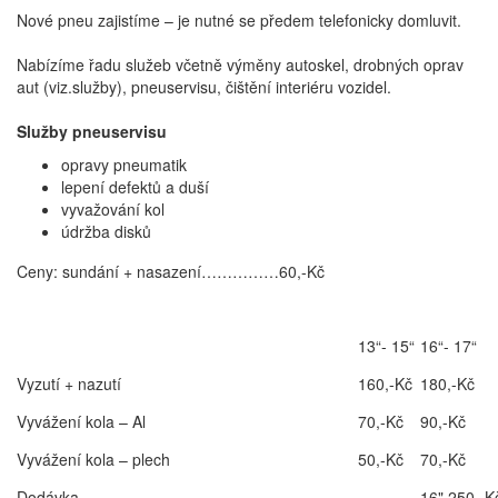
Nové pneu zajistíme – je nutné se předem telefonicky domluvit.
Nabízíme řadu služeb včetně výměny autoskel, drobných oprav
aut (viz.služby), pneuservisu, čištění interiéru vozidel.
Služby pneuservisu
opravy pneumatik
lepení defektů a duší
vyvažování kol
údržba disků
Ceny: sundání + nasazení……………60,-Kč
13“- 15“
16“- 17“
Vyzutí + nazutí
160,-Kč
180,-Kč
Vyvážení kola – Al
70,-Kč
90,-Kč
Vyvážení kola – plech
50,-Kč
70,-Kč
Dodávka
16" 250,-K